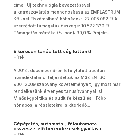
címe: Új technológia bevezetésével
alkatrészgyártás meghonosítása az EMPLASTRUM
Kft.-nél Elszámolható költségek: 27 005 082 Ft A
szerződött támogatás összege: 10.572.339 Ft
Támogatás mértéke (%-ban): 39,9 % Projekt...
Sikeresen tanúsított cég lettünk!
Hírek
A 2014. december 9-én lefolytatott auditon
maradéktalanul teljesítettük az MSZ EN ISO
9001:2009 szabvány követelményeit, így most már
rendelkezünk érvényes tanúsítvánnyal is!
Minőségpolitika és audit felkészülés Több
hónapos, a részletekre is kiterjedő...
Gépépítés, automata-, félautomata
összeszerelő berendezések gyártása
Hírek