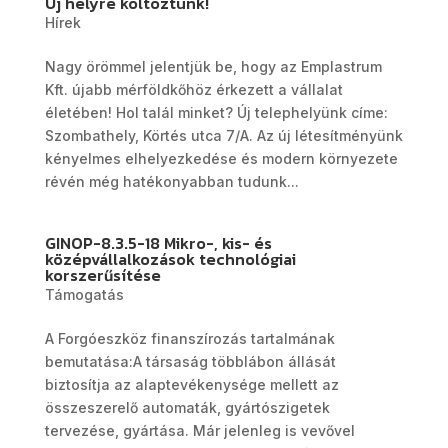
Új helyre költöztünk!
Hírek
Nagy örömmel jelentjük be, hogy az Emplastrum
Kft. újabb mérföldkőhöz érkezett a vállalat
életében! Hol talál minket? Új telephelyünk címe:
Szombathely, Körtés utca 7/A. Az új létesítményünk
kényelmes elhelyezkedése és modern környezete
révén még hatékonyabban tudunk...
GINOP-8.3.5-18 Mikro-, kis- és
középvállalkozások technológiai
korszerűsítése
Támogatás
A Forgóeszköz finanszírozás tartalmának
bemutatása:A társaság többlábon állását
biztosítja az alaptevékenysége mellett az
összeszerelő automaták, gyártószigetek
tervezése, gyártása. Már jelenleg is vevővel