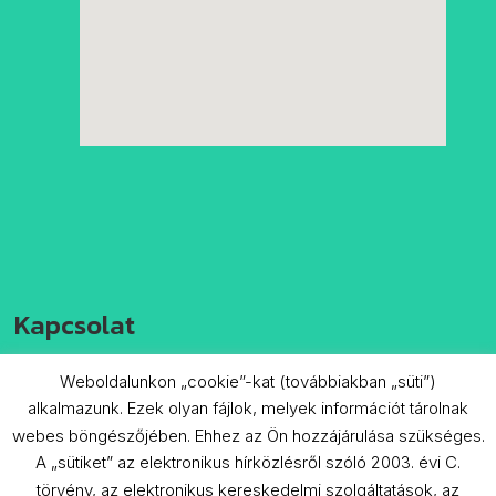
Kapcsolat
Weboldalunkon „cookie”-kat (továbbiakban „süti”)

+36-20-941-6898
alkalmazunk. Ezek olyan fájlok, melyek információt tárolnak

info@emplastrum.hu
webes böngészőjében. Ehhez az Ön hozzájárulása szükséges.
A „sütiket” az elektronikus hírközlésről szóló 2003. évi C.

9700 Szombathely Körtés utca
törvény, az elektronikus kereskedelmi szolgáltatások, az